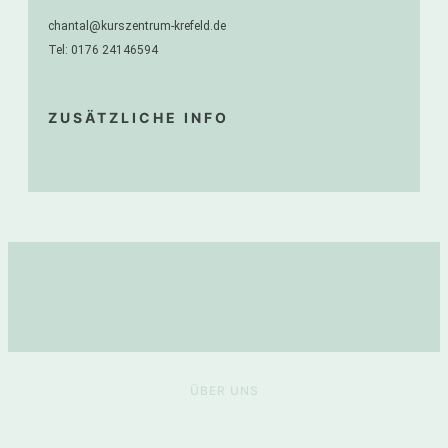
chantal@kurszentrum-krefeld.de
Tel: 0176 24146594
ZUSÄTZLICHE INFO
ÜBER UNS
Das
Kurszentrum findet ihr auf einem wunderschönen