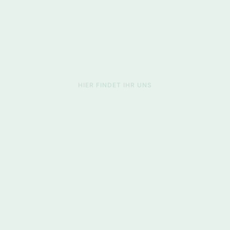
Vierkanthof zwischen
Inrath
, Hüls und
Benrad
.
Mein Team und ich freuen uns auf Euch!
Parkplätze gibt es direkt vor der Tür und in unmittelbarer Nähe.
Bitte parkt nicht im Innenhof!
HIER FINDET IHR UNS
Auszeit
Kurszentrum Krefeld
Widdersche Str. 278
47804 Krefeld
E-Mail: info@kurszentrum-krefeld.de
Tel. 0176-20947205
RÄUME MIETEN