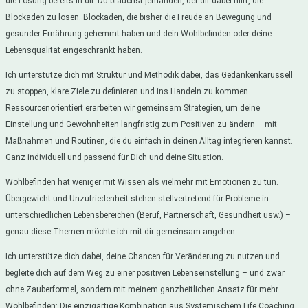
die Lösung bereits in dir. Du brauchst jemanden, der dir dabei hilft, die
Blockaden zu lösen. Blockaden, die bisher die Freude an Bewegung und
gesunder Ernährung gehemmt haben und dein Wohlbefinden oder deine
Lebensqualität eingeschränkt haben.
Ich unterstütze dich mit Struktur und Methodik dabei, das Gedankenkarussell
zu stoppen, klare Ziele zu definieren und ins Handeln zu kommen.
Ressourcenorientiert erarbeiten wir gemeinsam Strategien, um deine
Einstellung und Gewohnheiten langfristig zum Positiven zu ändern – mit
Maßnahmen und Routinen, die du einfach in deinen Alltag integrieren kannst.
Ganz individuell und passend für Dich und deine Situation.
Wohlbefinden hat weniger mit Wissen als vielmehr mit Emotionen zu tun.
Übergewicht und Unzufriedenheit stehen stellvertretend für Probleme in
unterschiedlichen Lebensbereichen (Beruf, Partnerschaft, Gesundheit usw.) –
genau diese Themen möchte ich mit dir gemeinsam angehen.
Ich unterstütze dich dabei, deine Chancen für Veränderung zu nutzen und
begleite dich auf dem Weg zu einer positiven Lebenseinstellung – und zwar
ohne Zauberformel, sondern mit meinem ganzheitlichen Ansatz für mehr
Wohlbefinden: Die einzigartige Kombination aus Systemischem Life Coaching,