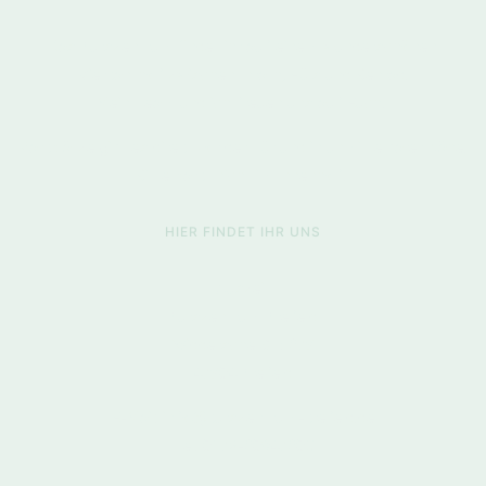
Das
Kurszentrum findet ihr auf einem wunderschönen
Vierkanthof zwischen
Inrath
, Hüls und
Benrad
.
Mein Team und ich freuen uns auf Euch!
Parkplätze gibt es direkt vor der Tür und in unmittelbarer Nähe.
Bitte parkt nicht im Innenhof!
HIER FINDET IHR UNS
Auszeit
Kurszentrum Krefeld
Widdersche Str. 278
47804 Krefeld
E-Mail: info@kurszentrum-krefeld.de
Tel. 0176-20947205