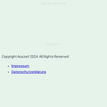
RÄUME MIETEN
Du bist Kursleiter / Hebamme / Coach und möchtest auch Kurse
oder andere Angebote bei uns anbieten?
Du kannst unsere Räume mieten. Schreib uns gerne eine E-Mail!
CONNECT
Copyright Auszeit 2024. All Rights Reserved
Impressum
Datenschutzerklärung
Privacy Settings
We use cookies to enhance your experience while using our website. If you are
using our Services via a browser you can restrict, block or remove cookies
through your web browser settings. We also use content and scripts from third
parties that may use tracking technologies. You can selectively provide your