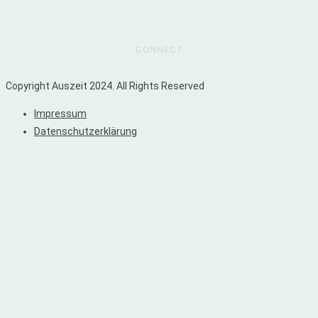
Du kannst unsere Räume mieten. Schreib uns gerne eine E-Mail!
CONNECT
Copyright Auszeit 2024. All Rights Reserved
Impressum
Datenschutzerklärung
Privacy Settings
We use cookies to enhance your experience while using our website. If you are
using our Services via a browser you can restrict, block or remove cookies
through your web browser settings. We also use content and scripts from third
parties that may use tracking technologies. You can selectively provide your
consent below to allow such third party embeds. For complete information
about the cookies we use, data we collect and how we process them, please
check our
Privacy Policy
Youtube
Consent to display content from - Youtube