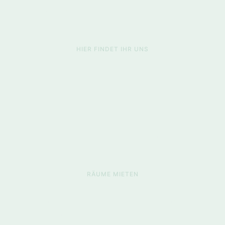
Parkplätze gibt es direkt vor der Tür und in unmittelbarer Nähe.
Bitte parkt nicht im Innenhof!
HIER FINDET IHR UNS
Auszeit
Kurszentrum Krefeld
Widdersche Str. 278
47804 Krefeld
E-Mail: info@kurszentrum-krefeld.de
Tel. 0176-20947205
RÄUME MIETEN
Du bist Kursleiter / Hebamme / Coach und möchtest auch Kurse
oder andere Angebote bei uns anbieten?