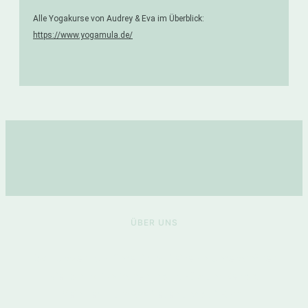
Alle Yogakurse von Audrey & Eva im Überblick:
https://www.yogamula.de/
ÜBER UNS
Das
Kurszentrum findet ihr auf einem wunderschönen
Vierkanthof zwischen
Inrath
, Hüls und
Benrad
.
Mein Team und ich freuen uns auf Euch!